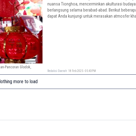
nuansa Tionghoa, mencerminkan akulturasi budaya 
berlangsung selama berabad-abad. Berikut beberap
dapat Anda kunjungi untuk merasakan atmosfer kh
Indonesia
nan-Pancoran Glodok,
Redaksi Daerah
18 Feb 2025 - 05:43PM
othing more to load