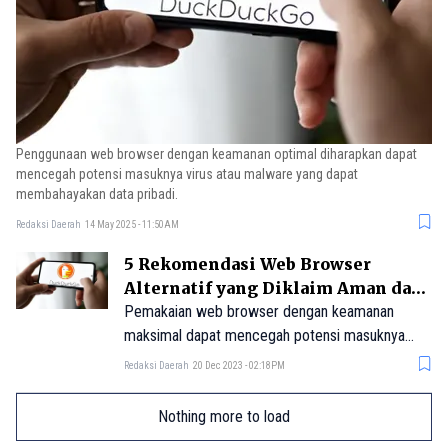
Penggunaan web browser dengan keamanan optimal diharapkan dapat
mencegah potensi masuknya virus atau malware yang dapat
membahayakan data pribadi.
Redaksi Daerah
14 May 2025 - 11:50AM
5 Rekomendasi Web Browser
Alternatif yang Diklaim Aman dari
Pencurian Data
Pemakaian web browser dengan keamanan
maksimal dapat mencegah potensi masuknya
virus atau malware yang bisa membahayakan
Redaksi Daerah
20 Dec 2023 - 02:18PM
data pribadi. Berikut sejumlah rekomendasi web
browser paling aman untuk berinternet.
Nothing more to load