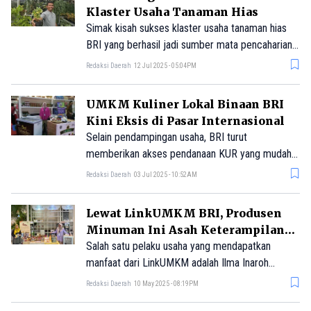
BRI.
Klaster Usaha Tanaman Hias
Simak kisah sukses klaster usaha tanaman hias
BRI yang berhasil jadi sumber mata pencaharian
warga setempat.
Redaksi Daerah
12 Jul 2025 - 05:04PM
UMKM Kuliner Lokal Binaan BRI
Kini Eksis di Pasar Internasional
Selain pendampingan usaha, BRI turut
memberikan akses pendanaan KUR yang mudah
didapatkan. BRI tidak hanya mendukung kegiatan
Redaksi Daerah
03 Jul 2025 - 10:52AM
pameran (expo), tetapi juga mendorong pelaku
usaha agar dapat menembus pasar ekspor.
Lewat LinkUMKM BRI, Produsen
Minuman Ini Asah Keterampilan
dan Ekspansi Usaha
Salah satu pelaku usaha yang mendapatkan
manfaat dari LinkUMKM adalah Ilma Inaroh
Azizah, yaitu seorang pengusaha minuman segar
Redaksi Daerah
10 May 2025 - 08:19PM
dan kaya manfaat asal Serang, Provinsi Banten.