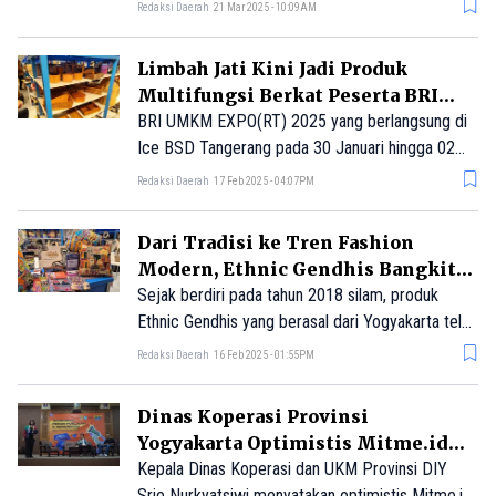
dirintis bertahun-tahun tersebut, bantuan
Redaksi Daerah
21 Mar 2025 - 10:09AM
pendanaan Kredit Usaha Rakyat (KUR) dari BRI
memudahkannya dalam mengembangkan usaha.
Limbah Jati Kini Jadi Produk
Multifungsi Berkat Peserta BRI
UMKM EXPO(RT)
BRI UMKM EXPO(RT) 2025 yang berlangsung di
Ice BSD Tangerang pada 30 Januari hingga 02
Februari 2025 bertujuan mendukung peningkatan
Redaksi Daerah
17 Feb 2025 - 04:07PM
kapasitas UMKM Indonesia sehingga bisa naik
kelas dan berdaya saing hingga ke pasar global.
Dari Tradisi ke Tren Fashion
Modern, Ethnic Gendhis Bangkit
Bersama BRI
Sejak berdiri pada tahun 2018 silam, produk
Ethnic Gendhis yang berasal dari Yogyakarta telah
dinikmati konsumen dari dalam hingga luar negeri
Redaksi Daerah
16 Feb 2025 - 01:55PM
seperti Malaysia, Australia, Kanada hingga Belgia.
Dinas Koperasi Provinsi
Yogyakarta Optimistis Mitme.id
Bakal Jadi Solusi Komunikasi
Kepala Dinas Koperasi dan UKM Provinsi DIY
Srie Nurkyatsiwi menyatakan optimistis Mitme.id