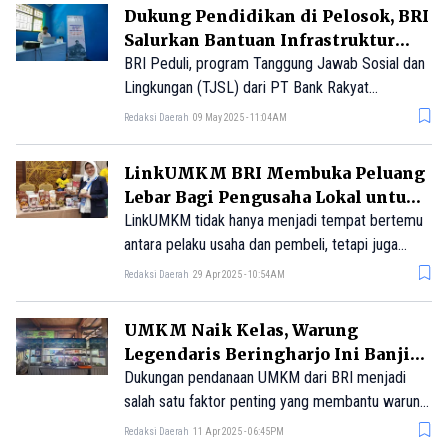
Salah satu pelaku usaha yang mendapatkan
Dukung Pendidikan di Pelosok, BRI
manfaat dari LinkUMKM adalah Ilma Inaroh
Salurkan Bantuan Infrastruktur
Azizah, yaitu seorang pengusaha minuman segar
Teknologi dan Akses Internet di
BRI Peduli, program Tanggung Jawab Sosial dan
dan kaya manfaat asal Serang, Provinsi Banten.
Daerah 3T
Lingkungan (TJSL) dari PT Bank Rakyat
Indonesia (Persero) Tbk, menginisiasi penyaluran
Redaksi Daerah
09 May 2025 - 11:04AM
bantuan infrastruktur teknologi, informasi, dan
akses internet ke SMP Negeri 6 Bayan di
LinkUMKM BRI Membuka Peluang
Kabupaten Lombok Utara, Nusa Tenggara Barat.
Lebar Bagi Pengusaha Lokal untuk
Perluas Pasar
LinkUMKM tidak hanya menjadi tempat bertemu
antara pelaku usaha dan pembeli, tetapi juga
menjadi ruang kolaborasi yang mendorong
Redaksi Daerah
29 Apr 2025 - 10:54AM
terciptanya ekosistem bisnis yang inklusif dan
berkelanjutan.
UMKM Naik Kelas, Warung
Legendaris Beringharjo Ini Banjir
Pembeli Berkat BRI
Dukungan pendanaan UMKM dari BRI menjadi
salah satu faktor penting yang membantu warung
legendaris di Pasar Beringharjo ini tumbuh dan
Redaksi Daerah
11 Apr 2025 - 06:45PM