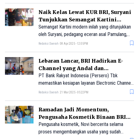
bertahan.
Naik Kelas Lewat KUR BRI, Suryani
Tunjukkan Semangat Kartini
Sesungguhnya
Semangat Kartini modern inilah yang ditunjukkan
oleh Suryani, pedagang eceran asal Pamulang,
Tangerang Selatan, Banten yang kini berhasil
Redaksi Daerah
08 Apr 2025 - 12:05PM
menopang perekonomian keluarga hingga mampu
menyekolahkan anaknya berkat usaha toko
Lebaran Lancar, BRI Hadirkan E-
kelontong yang ia jalankan.
Channel yang Andal dan
Terpercaya
PT Bank Rakyat Indonesia (Persero) Tbk
memastikan kesiapan layanan Electronic Channel
(E-Channel) untuk mendukung kelancaran
Redaksi Daerah
21 Mar 2025 - 05:22PM
transaksi masyarakat menjelang libur panjang
periode lebaran Hari Raya Idulfitri 1446 H.
Ramadan Jadi Momentum,
Pengusaha Kosmetik Binaan BRI
Panen Omzet
Pengusaha kosmetik, Novi bercerita selama
proses mengembangkan usaha yang sudah