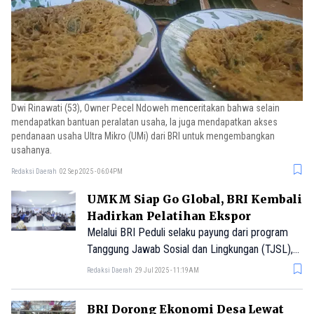
Dwi Rinawati (53), Owner Pecel Ndoweh menceritakan bahwa selain
mendapatkan bantuan peralatan usaha, Ia juga mendapatkan akses
pendanaan usaha Ultra Mikro (UMi) dari BRI untuk mengembangkan
usahanya.
Redaksi Daerah
02 Sep 2025 - 06:04PM
UMKM Siap Go Global, BRI Kembali
Hadirkan Pelatihan Ekspor
Melalui BRI Peduli selaku payung dari program
Tanggung Jawab Sosial dan Lingkungan (TJSL),
BRI kembali menyelenggarakan kegiatan
Redaksi Daerah
29 Jul 2025 - 11:19AM
Pelatihan Ekspor pada tahun 2025 bagi puluhan
UMKM calon eksportir yang merupakan binaan
BRI Dorong Ekonomi Desa Lewat