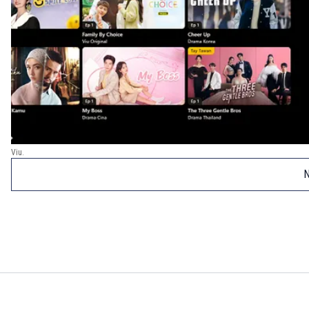
Viu.
N