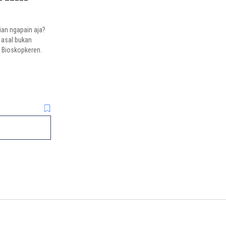
ian ngapain aja?
 asal bukan
i Bioskopkeren.