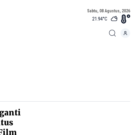
Sabtu, 08 Agustus, 2026
21.94
°C
ganti
itus
Film