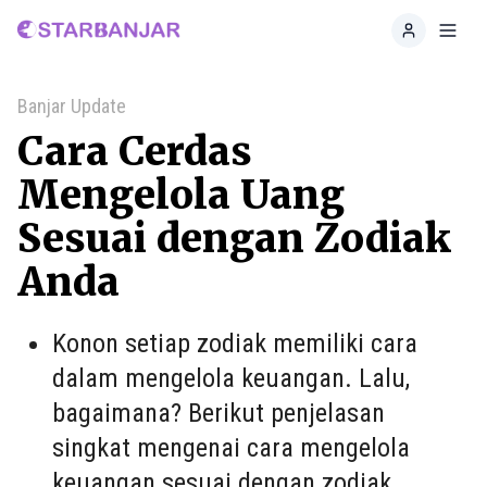
Home
Toggl
Banjar Update
Cara Cerdas
Mengelola Uang
Sesuai dengan Zodiak
Anda
Konon setiap zodiak memiliki cara
dalam mengelola keuangan. Lalu,
bagaimana? Berikut penjelasan
singkat mengenai cara mengelola
keuangan sesuai dengan zodiak.