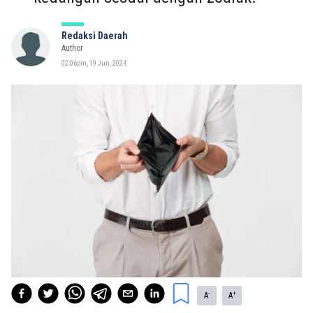
Redaksi Daerah
Author
02:06pm, 19 Jun, 2024
-
+
A
A