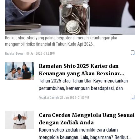
Berikut shio-shio yang paling berpotensi meraih keuntungan jika
mengambil risiko finansial di Tahun Kuda Api 2026.
Redaksi Daerah
09 Jan 2026 - 01:24PM
Ramalan Shio 2025 Karier dan
Keuangan yang Akan Bersinar
Tahun Ini
Tahun 2025 atau Tahun Ular Kayu menekankan
pertumbuhan, kemampuan beradaptasi, dan
kreativitas dalam aspek karier dan keuangan bagi
Redaksi Daerah
23 Jan 2025 - 01:03PM
semua shio zodiak atau astrologi China.
Cara Cerdas Mengelola Uang Sesuai
dengan Zodiak Anda
Konon setiap zodiak memiliki cara dalam
mengelola keuangan. Lalu, bagaimana? Berikut