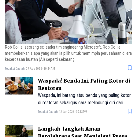
Rob Collie, seorang ex leader tim engineering Microsoft, Rob Collie
membeberkan siapa yang akan ia pilih untuk memimpin perusahaan di era
kecerdasan buatan (AI) seperti sekarang.
Redaksi Daerah
07 Aug 2026 - 10:44AM
Waspada! Benda Ini Paling Kotor di
Restoran
Waspada, ini barang atau benda yang paling kotor
di restoran sekaligus cara melindungi diri dari
paparan kuman berbahaya.
Redaksi Daerah
12 Jan 2026 - 07:13PM
Langkah-langkah Aman
Berolahraga Saat Menjalani Puasa