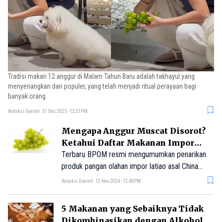
Tradisi makan 12 anggur di Malam Tahun Baru adalah takhayul yang
menyenangkan dan populer, yang telah menjadi ritual perayaan bagi
banyak orang.
Redaksi Daerah
31 Dec 2025 - 12:21PM
Mengapa Anggur Muscat Disorot?
Ketahui Daftar Makanan Impor
Berbahaya yang Wajib Diketahui
Terbaru BPOM resmi mengumumkan penarikan
produk pangan olahan impor latiao asal China
penyebab keracunan.
Redaksi Daerah
12 Nov 2024 - 12:40PM
5 Makanan yang Sebaiknya Tidak
Dikombinasikan dengan Alkohol