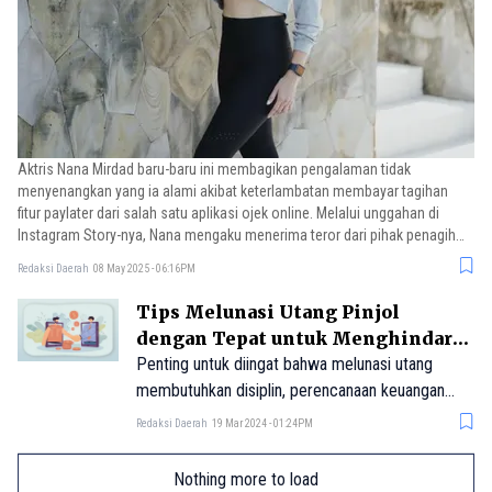
Aktris Nana Mirdad baru-baru ini membagikan pengalaman tidak
menyenangkan yang ia alami akibat keterlambatan membayar tagihan
fitur paylater dari salah satu aplikasi ojek online. Melalui unggahan di
Instagram Story-nya, Nana mengaku menerima teror dari pihak penagih
utang (debt collector) meskipun baru telat membayar selama satu hari.
Redaksi Daerah
08 May 2025 - 06:16PM
Tips Melunasi Utang Pinjol
dengan Tepat untuk Menghindari
Gangguan Debt Collector
Penting untuk diingat bahwa melunasi utang
membutuhkan disiplin, perencanaan keuangan
yang matang, dan kesiapan untuk melakukan
Redaksi Daerah
19 Mar 2024 - 01:24PM
pengorbanan sementara demi mencapai tujuan
keuangan jangka panjang.
Nothing more to load