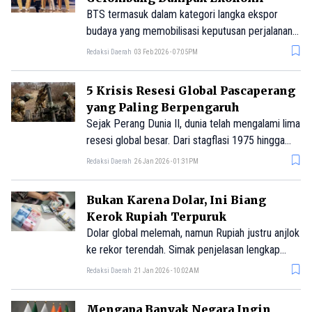
BTS termasuk dalam kategori langka ekspor
budaya yang memobilisasi keputusan perjalanan
internasional. Simak dampak besarnya bagi
Redaksi Daerah
03 Feb 2026 - 07:05PM
ekonomi dunia.
5 Krisis Resesi Global Pascaperang
yang Paling Berpengaruh
Sejak Perang Dunia II, dunia telah mengalami lima
resesi global besar. Dari stagflasi 1975 hingga
pandemi 2020, krisis mengubah arah ekonomi
Redaksi Daerah
26 Jan 2026 - 01:31PM
dunia.
Bukan Karena Dolar, Ini Biang
Kerok Rupiah Terpuruk
Dolar global melemah, namun Rupiah justru anjlok
ke rekor terendah. Simak penjelasan lengkap
faktor global dan domestik yang menekan Rupiah.
Redaksi Daerah
21 Jan 2026 - 10:02AM
Mengapa Banyak Negara Ingin