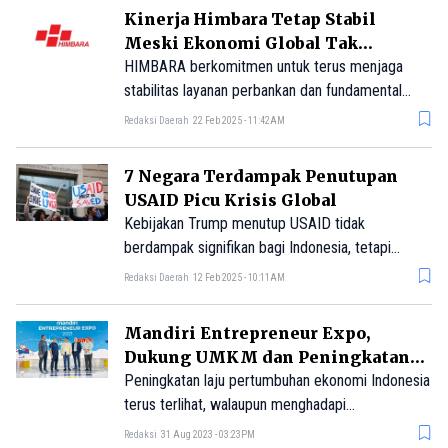
semuanya menemui jalan buntu.
Kinerja Himbara Tetap Stabil
Meski Ekonomi Global Tak
Menentu
HIMBARA berkomitmen untuk terus menjaga
stabilitas layanan perbankan dan fundamental
kinerja dengan tata kelola yang baik, serta
Redaksi Daerah
22 Feb 2025 - 11:42AM
mendukung pertumbuhan ekonomi nasional
secara berkelanjutan.
7 Negara Terdampak Penutupan
USAID Picu Krisis Global
Kebijakan Trump menutup USAID tidak
berdampak signifikan bagi Indonesia, tetapi
negara seperti Ukraina, Ethiopia, dan Afghanistan
Redaksi Daerah
12 Feb 2025 - 10:11AM
berpotensi mengalami krisis ekonomi dan sosial
akibat hilangnya miliaran dolar bantuan.
Mandiri Entrepreneur Expo,
Dukung UMKM dan Peningkatan
Pertumbuhan Ekonomi
Peningkatan laju pertumbuhan ekonomi Indonesia
terus terlihat, walaupun menghadapi
ketidakpastian akibat faktor ekonomi global.
Redaksi
31 Aug 2023 - 03:23PM