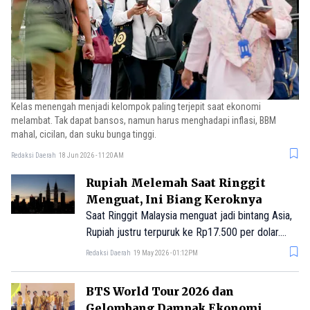
Kelas menengah menjadi kelompok paling terjepit saat ekonomi
melambat. Tak dapat bansos, namun harus menghadapi inflasi, BBM
mahal, cicilan, dan suku bunga tinggi.
Redaksi Daerah
18 Jun 2026 - 11:20AM
Rupiah Melemah Saat Ringgit
Menguat, Ini Biang Keroknya
Saat Ringgit Malaysia menguat jadi bintang Asia,
Rupiah justru terpuruk ke Rp17.500 per dolar.
Kondisi ini mencerminkan perbedaan fundamental
Redaksi Daerah
19 May 2026 - 01:12PM
yang makin lebar.
BTS World Tour 2026 dan
Gelombang Dampak Ekonomi