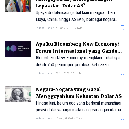
Lepas dari Dolar AS?
Upaya dedolarisasi global kian menguat. Dari
Libya, China, hingga ASEAN, berbagai negara
berusaha mengurangi dominasi dolar AS di
Redaksi Daerah
20 Jan 2026 - 09:23AM
ekonomi dunia.
Apa Itu Bloomberg New Economy?
Forum Internasional yang Gandeng
Jokowi
Bloomberg New Economy mengklaim pihaknya
diikuti 750 pemimpin, pembuat kebijakan,
eksekutif, visioner, ilmuwan, dan wirausahawan
Redaksi Daerah
25 Sep 2025 - 12:57PM
paling berpengaruh di dunia.
Negara-Negara yang Gagal
Menggoyahkan Kekuatan Dolar AS
Hingga kini, belum ada yang berhasil menandingi
posisi dolar sebagai mata uang cadangan utama
global. Dari euro hingga yuan, dari proposal dinar
Redaksi Daerah
11 Aug 2025 - 07:00PM
emas hingga dedolarisasi paksa oleh Rusia,