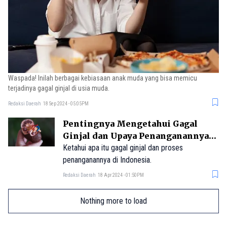
Waspada! Inilah berbagai kebiasaan anak muda yang bisa memicu
terjadinya gagal ginjal di usia muda.
Redaksi Daerah
18 Sep 2024 - 05:05PM
Pentingnya Mengetahui Gagal
Ginjal dan Upaya Penanganannya
di Indonesia
Ketahui apa itu gagal ginjal dan proses
penanganannya di Indonesia.
Redaksi Daerah
18 Apr 2024 - 01:50PM
Nothing more to load