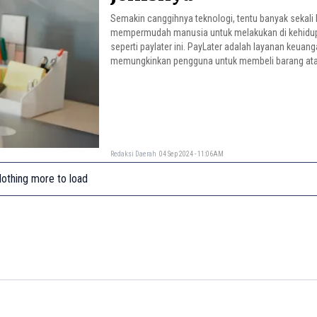
Semakin canggihnya teknologi, tentu banyak sekali 
mempermudah manusia untuk melakukan di kehidupa
seperti paylater ini. PayLater adalah layanan keuan
memungkinkan pengguna untuk membeli barang atau
dahulu, lalu membayarnya di kemudian hari.
Redaksi Daerah
04 Sep 2024 - 11:06AM
othing more to load