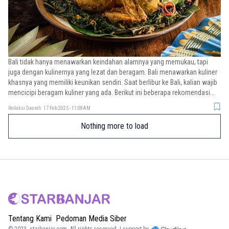
Bali tidak hanya menawarkan keindahan alamnya yang memukau, tapi
juga dengan kulinernya yang lezat dan beragam. Bali menawarkan kuliner
khasnya yang memiliki keunikan sendiri. Saat berlibur ke Bali, kalian wajib
mencicipi beragam kuliner yang ada. Berikut ini beberapa rekomendasi
kuliner yang wajib dicicipi saat di Bali. Mari simak artikel berikut!
Redaksi Daerah
17 Feb 2025 - 11:08AM
Nothing more to load
Tentang Kami
Pedoman Media Siber