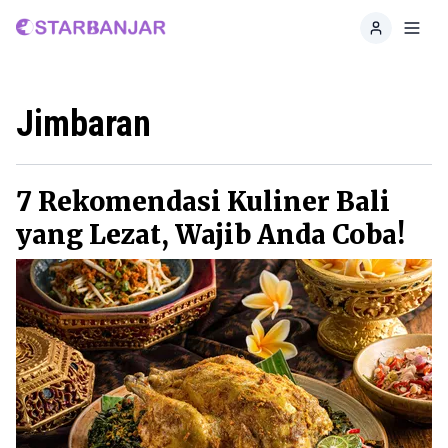
Home
Toggl
Jimbaran
7 Rekomendasi Kuliner Bali
yang Lezat, Wajib Anda Coba!