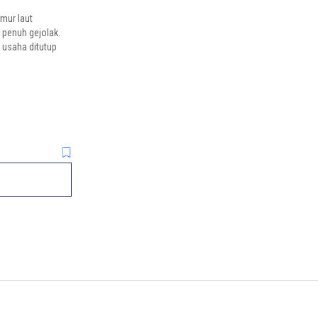
imur laut
 penuh gejolak.
t usaha ditutup