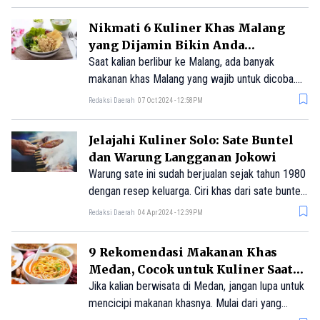
Nikmati 6 Kuliner Khas Malang
yang Dijamin Bikin Anda
Ketagihan!
Saat kalian berlibur ke Malang, ada banyak
makanan khas Malang yang wajib untuk dicoba.
Makanan-makanan ini dapat dengan mudah
Redaksi Daerah
07 Oct 2024 - 12:58PM
ditemukan di berbagai sudut kota. Beberapa di
antaranya bahkan sudah sangat terkenal dan
Jelajahi Kuliner Solo: Sate Buntel
dianggap sebagai hidangan legendaris.
dan Warung Langganan Jokowi
Warung sate ini sudah berjualan sejak tahun 1980
dengan resep keluarga. Ciri khas dari sate buntel
di sini adalah olahan daging kambingnya yang
Redaksi Daerah
04 Apr 2024 - 12:39PM
berkualitas. Lengkap dengan bumbu sederhana
seperti kecap dan bawang merah.
9 Rekomendasi Makanan Khas
Medan, Cocok untuk Kuliner Saat
Liburan
Jika kalian berwisata di Medan, jangan lupa untuk
mencicipi makanan khasnya. Mulai dari yang