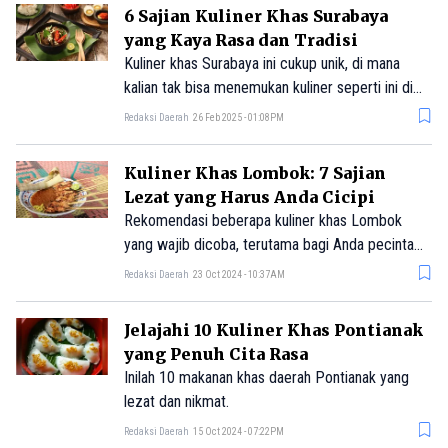
untuk mencicipi makanan khasnya.
6 Sajian Kuliner Khas Surabaya
yang Kaya Rasa dan Tradisi
Kuliner khas Surabaya ini cukup unik, di mana
kalian tak bisa menemukan kuliner seperti ini di
daerah lain.
Redaksi Daerah
26 Feb 2025 - 01:08PM
Kuliner Khas Lombok: 7 Sajian
Lezat yang Harus Anda Cicipi
Rekomendasi beberapa kuliner khas Lombok
yang wajib dicoba, terutama bagi Anda pecinta
makanan pedas!
Redaksi Daerah
23 Oct 2024 - 10:37AM
Jelajahi 10 Kuliner Khas Pontianak
yang Penuh Cita Rasa
Inilah 10 makanan khas daerah Pontianak yang
lezat dan nikmat.
Redaksi Daerah
15 Oct 2024 - 07:22PM