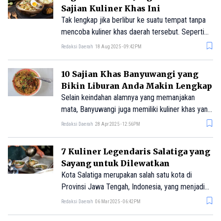
Sajian Kuliner Khas Ini
Tak lengkap jika berlibur ke suatu tempat tanpa
mencoba kuliner khas daerah tersebut. Seperti
halnya saat kalian berlibur ke Cirebon. Kuliner
Redaksi Daerah
18 Aug 2025 - 09:42PM
Cirebon memiliki keunikan tersendiri dengan cita
rasa khas yang membedakannya.
10 Sajian Khas Banyuwangi yang
Bikin Liburan Anda Makin Lengkap
Selain keindahan alamnya yang memanjakan
mata, Banyuwangi juga memiliki kuliner khas yang
menggugah selera dan memanjakan lidah.
Redaksi Daerah
28 Apr 2025 - 12:56PM
7 Kuliner Legendaris Salatiga yang
Sayang untuk Dilewatkan
Kota Salatiga merupakan salah satu kota di
Provinsi Jawa Tengah, Indonesia, yang menjadi
enklave di dalam wilayah Kabupaten Semarang.
Redaksi Daerah
06 Mar 2025 - 06:42PM
Jika kalian berkunjung ke Salatiga, jangan lupa