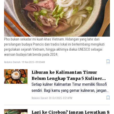
Pho bukan sekadar mi kuah khas Vietnam. Hidangan yang lahir dari
persilangan budaya Prancis dan tradisi lokal ini berkembang mengikuti
pergolakan sejarah Vietnam, hingga akhirnya diakui UNESCO sebagai
warisan budaya tak benda pada 2024.
Redaksi Daerah
19 Nov 2025 - 09:03AM
Liburan ke Kalimantan Timur
Belum Lengkap Tanpa 5 Kuliner
Khas Ini
Setiap kuliner Kalimantan Timur memiliki filosofi
sendiri. Bagi kamu yang gemar kulineran, jangan
lupa untuk mampir ke Kalimantan Timur untuk
Redaksi Daerah
03 Oct 2025 - 05:14PM
mencicipi kulinernya yang menggoda.
Lagi ke Cirebon? Jangan Lewatkan 8