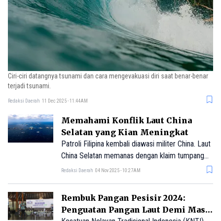
Ciri-ciri datangnya tsunami dan cara mengevakuasi diri saat benar-benar
terjadi tsunami.
Redaksi Daerah
11 Dec 2025 - 11:44AM
Memahami Konflik Laut China
Selatan yang Kian Meningkat
Patroli Filipina kembali diawasi militer China. Laut
China Selatan memanas dengan klaim tumpang
tindih dan rivalitas negara besar.
Redaksi Daerah
04 Nov 2025 - 10:27AM
Rembuk Pangan Pesisir 2024:
Penguatan Pangan Laut Demi Masa