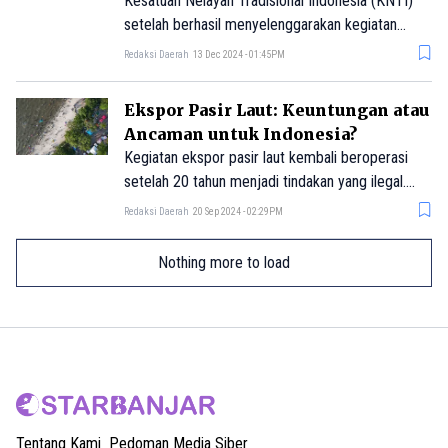
Depan Nelayan
Kesatuan Nelayan Tradisional Indonesia (KNTI)
setelah berhasil menyelenggarakan kegiatan
Rembuk Pangan Pesisir di 35 Kabupaten/kota
Redaksi Daerah
13 Dec 2024 - 01:45PM
basis KNTI, dari 1-10 Desember 2024.
Ekspor Pasir Laut: Keuntungan atau
Ancaman untuk Indonesia?
Kegiatan ekspor pasir laut kembali beroperasi
setelah 20 tahun menjadi tindakan yang ilegal.
Berikut dampak-dampaknya.
Redaksi Daerah
20 Sep 2024 - 02:29PM
Nothing more to load
Tentang Kami
Pedoman Media Siber