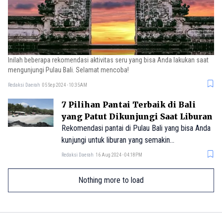
Inilah beberapa rekomendasi aktivitas seru yang bisa Anda lakukan saat
mengunjungi Pulau Bali. Selamat mencoba!
Redaksi Daerah
05 Sep 2024 - 10:35AM
7 Pilihan Pantai Terbaik di Bali
yang Patut Dikunjungi Saat Liburan
Rekomendasi pantai di Pulau Bali yang bisa Anda
kunjungi untuk liburan yang semakin
menyenangkan.
Redaksi Daerah
16 Aug 2024 - 04:18PM
Nothing more to load