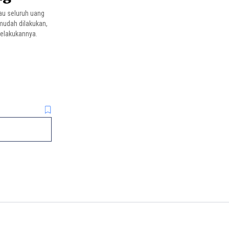
au seluruh uang
 mudah dilakukan,
melakukannya.