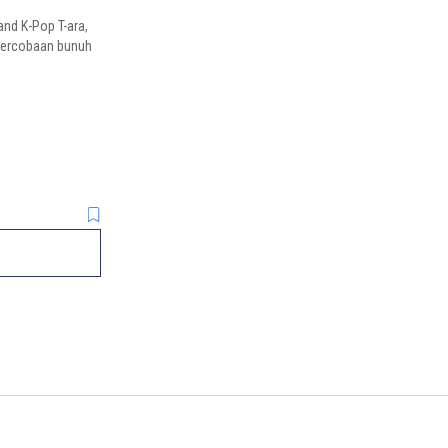
nd K-Pop T-ara,
 percobaan bunuh