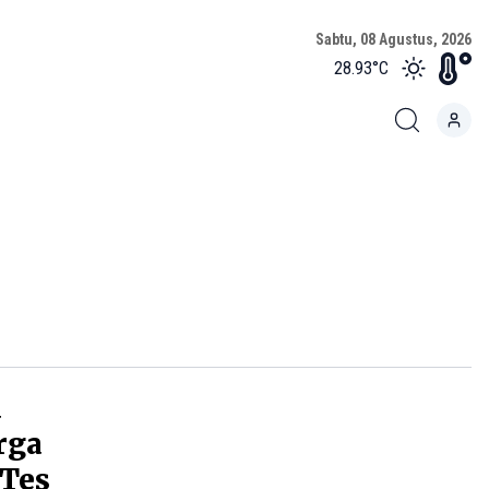
Sabtu, 08 Agustus, 2026
28.93
°C
a
rga
 Tes