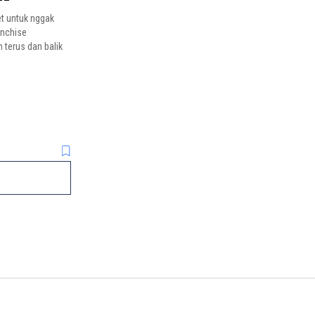
get untuk nggak
anchise
n terus dan balik