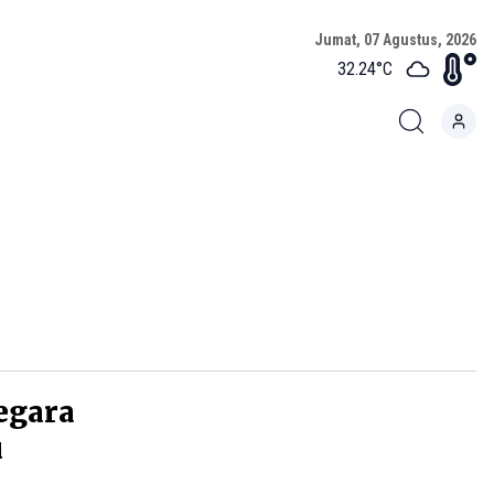
Jumat, 07 Agustus, 2026
32.24
°C
egara
u