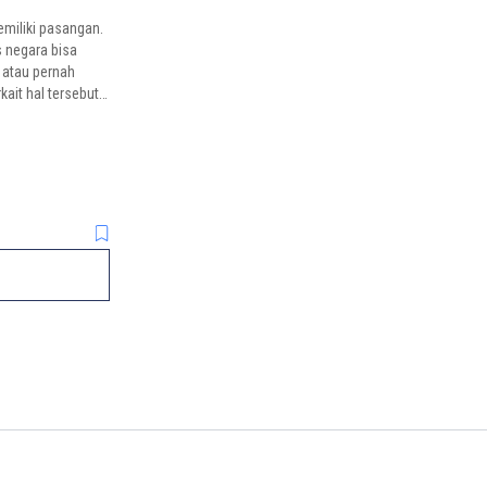
emiliki pasangan.
 negara bisa
 atau pernah
kait hal tersebut,
 ibu negara.