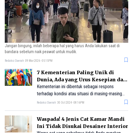
Jangan bingung, inilah beberapa hal yang harus Anda lakukan saat di
bandara sebelum naik peawat untuk mudik.
Redaksi Daerah
09 Mar 2026 - 05:15PM
7 Kementerian Paling Unik di
Dunia, Ada yang Urus Kesepian dan
Seks!
Kementerian ini dibentuk sebagai respons
terhadap kondisi atau situasi di masing-masing
negara. Dengan cara ini, kebijakan negara dapat
Redaksi Daerah
30 Oct 2024 - 08:16PM
disesuaikan sesuai kebutuhan.
Waspada! 4 Jenis Cat Kamar Mandi
Ini Tidak Disukai Desainer Interior