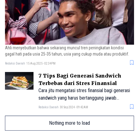
Ahli menyebutkan bahwa sekarang muncul tren peningkatan kondisi
gagal hati pada usia 25-35 tahun, usia yang cukup muda atau produktif.
Redaksi Daerah
15 Aug 2025 - 02:34PM
7 Tips Bagi Generasi Sandwich
Terbebas dari Stres Finansial
Cara jitu mengatasi stres finansial bagi generasi
sandwich yang harus bertanggung jawab
merawat orang tua serta generasi yang lebih
Redaksi Daerah
30 Sep 2024 - 09:42AM
muda (adik atau anak).
Nothing more to load