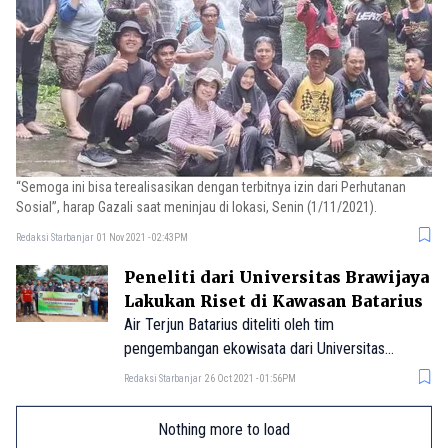
“Semoga ini bisa terealisasikan dengan terbitnya izin dari Perhutanan
Sosial”, harap Gazali saat meninjau di lokasi, Senin (1/11/2021).
Redaksi Starbanjar
01 Nov 2021 - 02:43PM
Peneliti dari Universitas Brawijaya
Lakukan Riset di Kawasan Batarius
Air Terjun Batarius diteliti oleh tim
pengembangan ekowisata dari Universitas
Brawijaya (UB).
Redaksi Starbanjar
26 Oct 2021 - 01:56PM
Nothing more to load