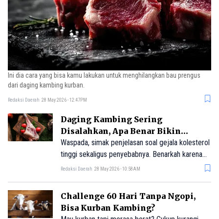
Ini dia cara yang bisa kamu lakukan untuk menghilangkan bau prengus
dari daging kambing kurban.
Redaksi Daerah
28 May 2026 - 12:47PM
Daging Kambing Sering
Disalahkan, Apa Benar Bikin
Kolesterol Naik?
Waspada, simak penjelasan soal gejala kolesterol
tinggi sekaligus penyebabnya. Benarkah karena
daging kambing?
Redaksi Daerah
28 May 2026 - 10:58AM
Challenge 60 Hari Tanpa Ngopi,
Bisa Kurban Kambing?