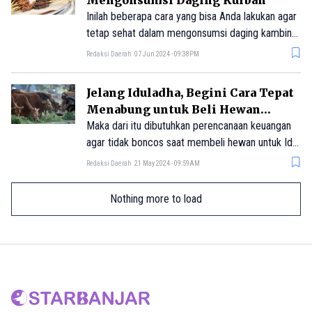
Mengonsumsi Daging Kurban
Inilah beberapa cara yang bisa Anda lakukan agar
tetap sehat dalam mengonsumsi daging kambing
atau sapi kurban.
Redaksi Daerah
07 Jun 2024 - 09:38PM
Jelang Iduladha, Begini Cara Tepat
Menabung untuk Beli Hewan
Kurban
Maka dari itu dibutuhkan perencanaan keuangan
agar tidak boncos saat membeli hewan untuk Idul
Adha. Berikut tips untuk Anda yang menabung
Redaksi Daerah
21 May 2024 - 09:59AM
agar membeli hewan kurban setiap tahun
Nothing more to load