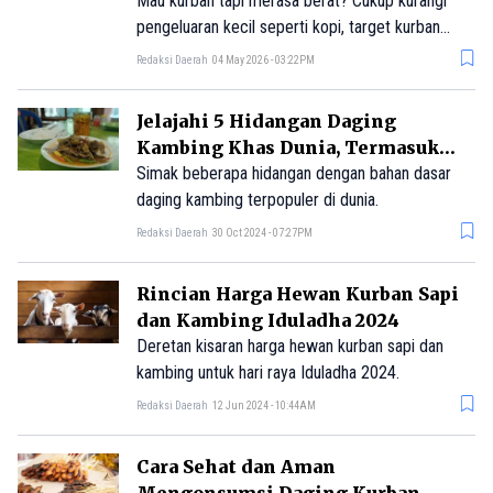
Mau kurban tapi merasa berat? Cukup kurangi
pengeluaran kecil seperti kopi, target kurban
kambing dan sapi bisa tercapai dalam hitungan
Redaksi Daerah
04 May 2026 - 03:22PM
bulan.
Jelajahi 5 Hidangan Daging
Kambing Khas Dunia, Termasuk
Tengkleng Asal Indonesia
Simak beberapa hidangan dengan bahan dasar
daging kambing terpopuler di dunia.
Redaksi Daerah
30 Oct 2024 - 07:27PM
Rincian Harga Hewan Kurban Sapi
dan Kambing Iduladha 2024
Deretan kisaran harga hewan kurban sapi dan
kambing untuk hari raya Iduladha 2024.
Redaksi Daerah
12 Jun 2024 - 10:44AM
Cara Sehat dan Aman