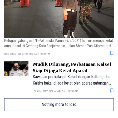
Petugas gabungan TNI-Polri mulai Kamis (6/5/2021) hari ini, memperketat
arus masuk di Gerbang Kota Banjarmasin, Jalan Ahmad Yani Kilometer 6.
Redaksi Starbanjar
06 May 2021 - 06:58PM
Mudik Dilarang, Perbatasan Kalsel
Siap Dijaga Ketat Aparat
Kawasan perbatasan Kalsel dengan Kalteng dan
Kaltim bakal dijaga ketat oleh aparat gabungan
seiring adanya larangan mudik yang berlaku sejak
Redaksi Starbanjar
23 Apr 2021 - 05:01AM
6-17 Mei.
Nothing more to load