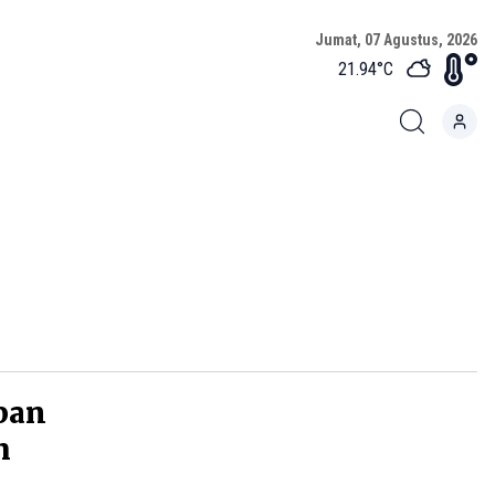
Jumat, 07 Agustus, 2026
21.94
°C
pan
m