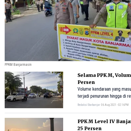
PPKM Banjarmasin
Selama PPKM, Volume
Persen
Volume kendaraan yang masuk
terjadi penurunan hingga di r
Redaksi Starbanjar
06 Aug 2021 - 02:16PM
PPKM Level IV Banja
25 Persen