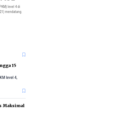
KM) level 4 di
021) mendatang.
ngga 15
KM level 4,
as Maksimal