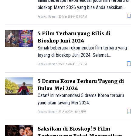
Inilah beberapa rekomendasi judul film terbaru di
bioskop Maret 2026 yang bisa Anda saksikan
bareng keluarga untuk isi waktu libur Lebaran.
Redaksi Daerah
23 Mar 2026 - 10:07AM
5 Film Terbaru yang Rilis di
Bioskop Juni 2024
Simak beberapa rekomendasi film terbaru yang
tayang di bioskop Juni 2024. Selamat
menyaksikan!
Redaksi Daerah
25 Jun 2024 - 06:52PM
5 Drama Korea Terbaru Tayang di
Bulan Mei 2024
Catat! Ini rekomendasi 5 drama Korea terbaru
yang akan tayang Mei 2024.
Redaksi Daerah
29 Apr 2024 - 04:45PM
Saksikan di Bioskop! 5 Film