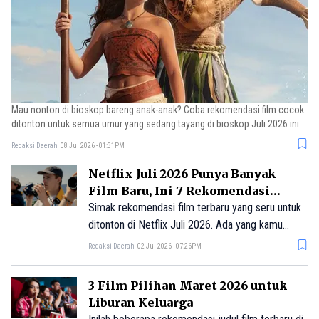
Mau nonton di bioskop bareng anak-anak? Coba rekomendasi film cocok
ditonton untuk semua umur yang sedang tayang di bioskop Juli 2026 ini.
Redaksi Daerah
08 Jul 2026 - 01:31PM
Netflix Juli 2026 Punya Banyak
Film Baru, Ini 7 Rekomendasi
Terbaiknya
Simak rekomendasi film terbaru yang seru untuk
ditonton di Netflix Juli 2026. Ada yang kamu
tunggu-tunggu?
Redaksi Daerah
02 Jul 2026 - 07:26PM
3 Film Pilihan Maret 2026 untuk
Liburan Keluarga