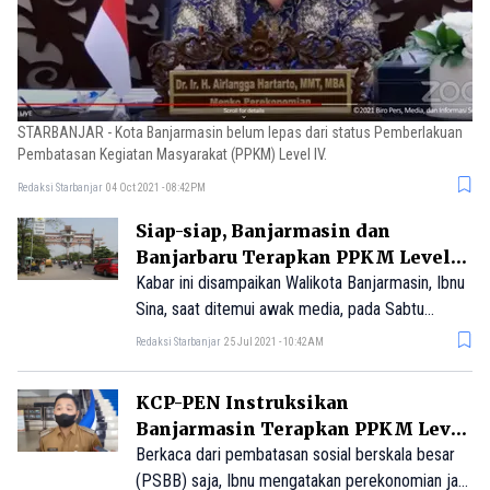
STARBANJAR - Kota Banjarmasin belum lepas dari status Pemberlakuan
Pembatasan Kegiatan Masyarakat (PPKM) Level IV.
Redaksi Starbanjar
04 Oct 2021 - 08:42PM
Siap-siap, Banjarmasin dan
Banjarbaru Terapkan PPKM Level
IV Mulai 26 Juli
Kabar ini disampaikan Walikota Banjarmasin, Ibnu
Sina, saat ditemui awak media, pada Sabtu
(24/7/2021) malam. "Memang keputusan berat,"
Redaksi Starbanjar
25 Jul 2021 - 10:42AM
kata Ibnu.
KCP-PEN Instruksikan
Banjarmasin Terapkan PPKM Level
IV, Apa Kata Walikota?
Berkaca dari pembatasan sosial berskala besar
(PSBB) saja, Ibnu mengatakan perekonomian jadi